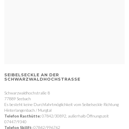
SEIBELSECKLE AN DER
SCHWARZWALDHOCHSTRASSE
Schwarzwaldhochstraße 8
77889 Seebach
Es besteht keine Durchfahrtmöglichkeit vom Seibelseckle Richtung
Hinterlangenbach / Murgtal
Telefon Rasthütte:
07842/30892, außerhalb Öffnungszeit
07447/9340
Telefon Skilift:
07842/996762