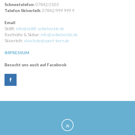
Schneetelefon:
07842/2103
Telefon Skiverleih
: 07842/999 999 9
Email
Skilift:
info@skilift-seibelseckle.de
Rasthütte & Skibar:
info@seibelseckle.de
Skiverleih:
skischule@sport-kern.de
IMPRESSUM
Besucht uns auch auf Facebook