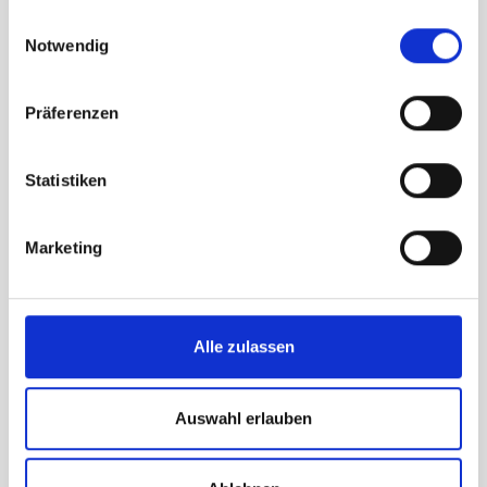
gesammelt haben.
Einwilligungsauswahl
Notwendig
Präferenzen
Statistiken
WANDERN
Marketing
Im Sommer ist das Seibelseckle mit großem Parkplatz ein optimaler
Ausgangspunkt für Wanderungen im Gebiet Hornisgrinde. Anlaufziele
in der Nähe sind zum Beispiel das
Wellness Hotel in Baiersbronn im
Schwarzwald
Forsthaus Auerhahn, Hornisgrinde, Wildsee,
Alle zulassen
Mummelsee, Ruhestein, Ochsenstall.
Auswahl erlauben